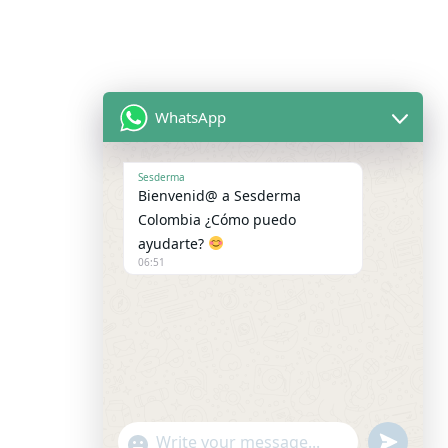
WhatsApp
Sesderma
Bienvenid@ a Sesderma
Colombia ¿Cómo puedo
ayudarte?
06:51
undefine
"+chaty_settings.lang.emoji_picker+"