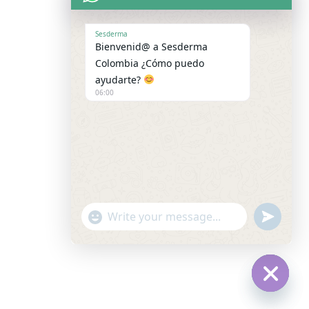
Sesderma
Bienvenid@ a Sesderma
Colombia ¿Cómo puedo
ayudarte?
06:00
undefined
"+chaty_settings.lang.emoji_picker+"
WhatsApp Message
Hide cha