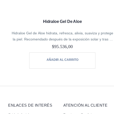
Hidraloe Gel De Aloe
Hidraloe Gel de Aloe hidrata, refresca, alivia, suaviza y protege
la piel. Recomendado después de la exposición solar y tras la
práctica de deportes de invierno (frío, viento…). Ideal para…
$
95.536,00
AÑADIR AL CARRITO
ENLACES DE INTERÉS
ATENCIÓN AL CLIENTE