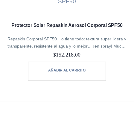
Protector Solar Repaskin Aerosol Corporal SPF50
Repaskin Corporal SPF50+ lo tiene todo: textura super ligera y
transparente, resistente al agua y lo mejor… ¡en spray! Mucho
más cómodo y rápido de aplicar.
$
152.218,00
Apto para todo tipo de…
AÑADIR AL CARRITO