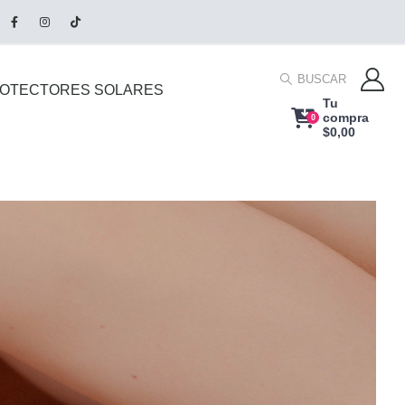
BUSCAR
OTECTORES SOLARES
Tu
compra
0
$
0,00