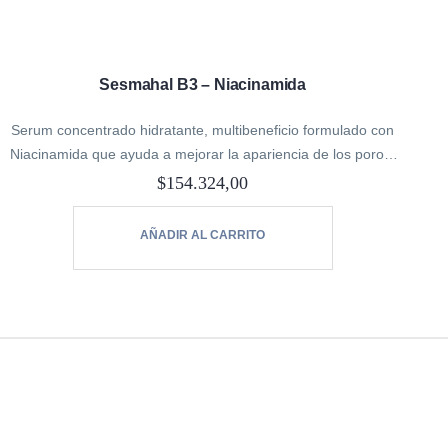
Sesmahal B3 – Niacinamida
Serum concentrado hidratante, multibeneficio formulado con
Niacinamida que ayuda a mejorar la apariencia de los poros,
unificar el tono de la piel, reducir los signos de la edad entre…
$
154.324,00
AÑADIR AL CARRITO