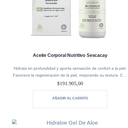
Aceite Corporal Nutritivo Sescacay
Hidrata en profundidad y aporta sensación de confort a la piel.
Favorece la regeneración de la piel, mejorando su textura. Con
acción reafirmante para una piel más firme y elástica.
$
191.905,00
Aceite…
AÑADIR AL CARRITO