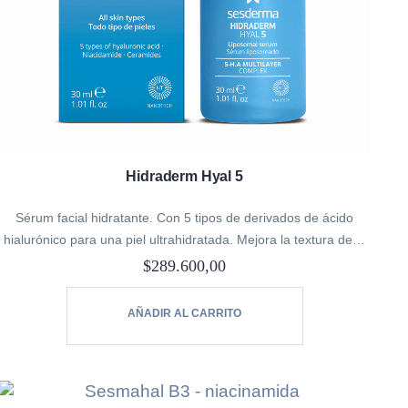
Hidraderm Hyal 5
Sérum facial hidratante. Con 5 tipos de derivados de ácido
hialurónico para una piel ultrahidratada. Mejora la textura de la
piel y la función barrera, además de ayudar a reducir…
$
289.600,00
AÑADIR AL CARRITO