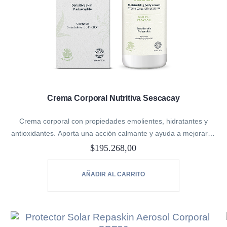
Crema Corporal Nutritiva Sescacay
Crema corporal con propiedades emolientes, hidratantes y
antioxidantes. Aporta una acción calmante y ayuda a mejorar el
aspecto de la piel del cuerpo.
$
195.268,00
Ideal para pieles sensibles.
AÑADIR AL CARRITO