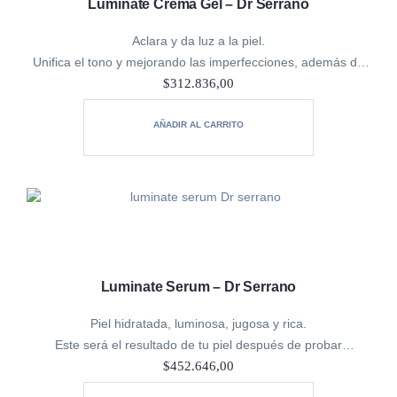
Luminate Crema Gel – Dr Serrano
Aclara y da luz a la piel.
Unifica el tono y mejorando las imperfecciones, además de
aportar toda la hidratación que necesita. La potente fórmula
$
312.836,00
de esta emulsión en textura crema…
AÑADIR AL CARRITO
Luminate Serum – Dr Serrano
Piel hidratada, luminosa, jugosa y rica.
Este será el resultado de tu piel después de probar
LUMINATE Sérum energizante. La fórmula de este sérum
$
452.646,00
revitaliza y mejora la salud de tu…