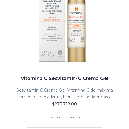
Vitamina C Sesvitamin-C Crema Gel
Sesvitamin-C Crema Gel, Vitamina C de máxima
actividad antioxidante, hidratante, antiarrugas e
$
275.718,00
iluminadora, que devuelve a tu piel su vitalidad y luz
Combate la piel apagada y sin brillo, recupera…
natural.
AÑADIR AL CARRITO