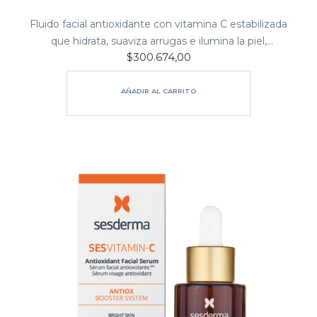
Fluido facial antioxidante con vitamina C estabilizada
que hidrata, suaviza arrugas e ilumina la piel,
$
300.674,00
devolviéndole su vitalidad y un aspecto radiante.
Sus pigmentos luminosos aportan un efecto glow
inmediato, dejando…
AÑADIR AL CARRITO