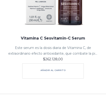
Vitamina C Sesvitamin-C Serum
Este serum es la dosis diaria de Vitamina C, de
extraordinario efecto antioxidante, que combate la piel
$
262.128,00
apagada y sin brillo, recupera la luminosidad natural de
Además protege del…
tu piel.
AÑADIR AL CARRITO