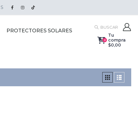
IS
BUSCAR
PROTECTORES SOLARES
Tu
compra
0
$
0,00