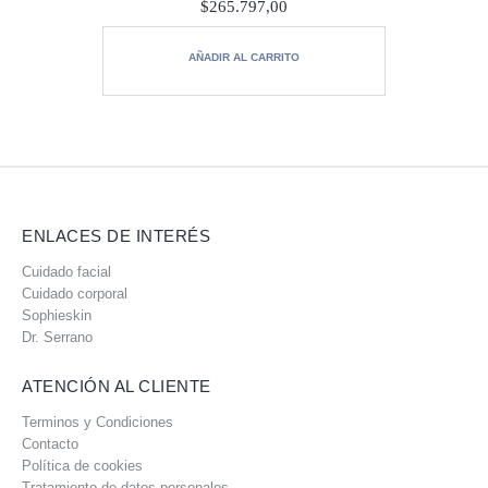
piel.
$
265.797,00
C.N.: 226647.6
AÑADIR AL CARRITO
Presentación: Frasco vidrio 50 ml
ENLACES DE INTERÉS
Cuidado facial
Cuidado corporal
Sophieskin
Dr. Serrano
ATENCIÓN AL CLIENTE
Terminos y Condiciones
Contacto
Política de cookies
Tratamiento de datos personales