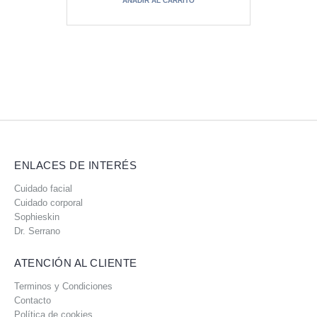
AÑADIR AL CARRITO
$285.665,00.
$228.532,00.
ENLACES DE INTERÉS
Cuidado facial
Cuidado corporal
Sophieskin
Dr. Serrano
ATENCIÓN AL CLIENTE
Terminos y Condiciones
Contacto
Política de cookies