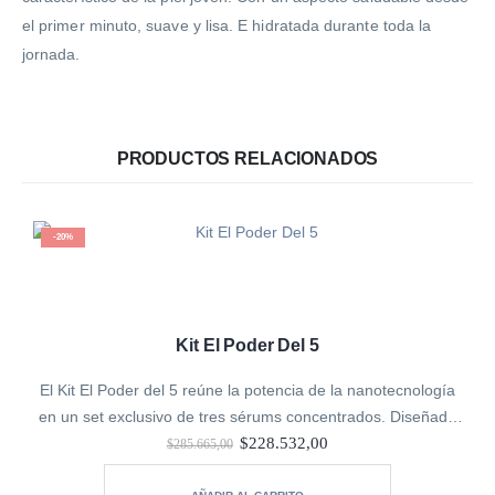
el primer minuto, suave y lisa. E hidratada durante toda la
jornada.
PRODUCTOS RELACIONADOS
-20%
Kit El Poder Del 5
El Kit El Poder del 5 reúne la potencia de la nanotecnología
en un set exclusivo de tres sérums concentrados. Diseñado
El
El
para quienes buscan una transformación integral, este pack
$
228.532,00
$
285.665,00
precio
precio
combina hidratación,…
original
actual
era:
es: