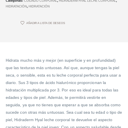
Categorías:
CUIDADO CORPORAL
,
HIDRADERM HYAL LECHE CORPORAL
,
HIDRATACIÓN
,
HIDRATACIÓN
AÑADIR A LISTA DE DESEOS
Hidrata mucho más y mejor (en superficie y en profundidad)
que las texturas más untuosas. Así que, aunque tengas la piel
seca, o sensible, esta es tu leche corporal perfecta para usar a
diario. Sus 3 tipos de ácido hialurónico proporcionan la
hidratación multiplicada por 3. Por eso es ideal para todas las
edades y tipos de piel. Además, te permitirá vestirte en
seguida, ya que no tienes que esperar a que se absorba como
sucede con otras más untuosas. Sea cual sea tu edad o tipo de
piel, Hidraderm Hyal leche corporal te devuelve el aspecto
característico de la piel joven: Con un aspecto saludable desde