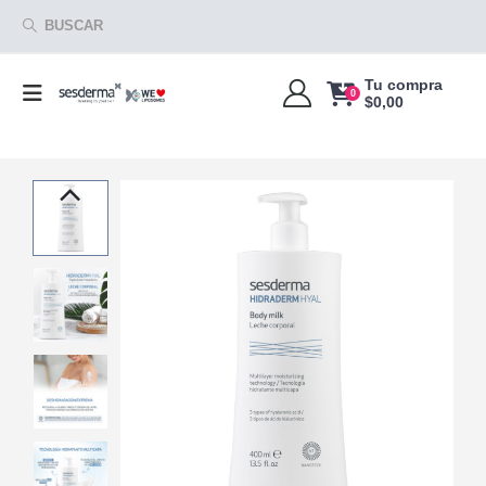
BUSCAR
Tu compra
0
$
0,00