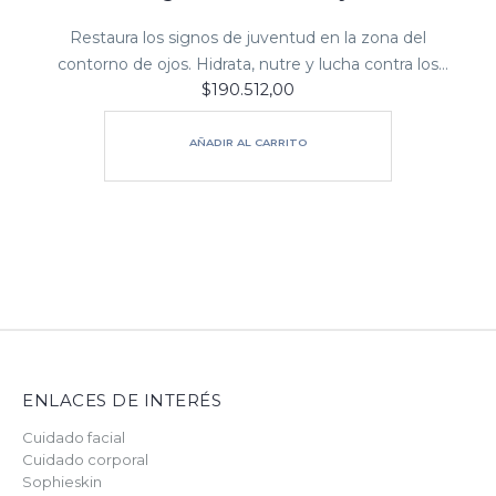
Restaura los signos de juventud en la zona del
contorno de ojos. Hidrata, nutre y lucha contra los
$
190.512,00
signos de envejecimiento: acaba con las ojeras oscuras
y combate el “párpado…
AÑADIR AL CARRITO
ENLACES DE INTERÉS
Cuidado facial
Cuidado corporal
Sophieskin