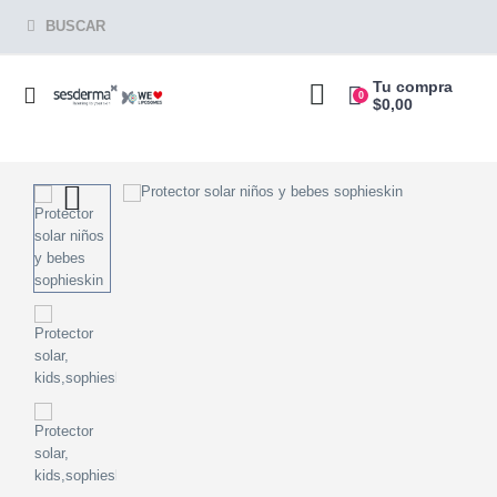
BUSCAR
Tu compra
0
$
0,00