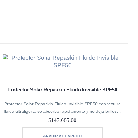
Protector Solar Repaskin Fluido Invisible SPF50
Protector Solar Repaskin Fluido Invisible SPF50 con textura
fluida ultraligera, se absorbe rápidamente y no deja brillos ni
efecto blanquecino.
$
147.685,00
También contiene antioxidantes y otros activos, combinación
única que ayuda a…
AÑADIR AL CARRITO