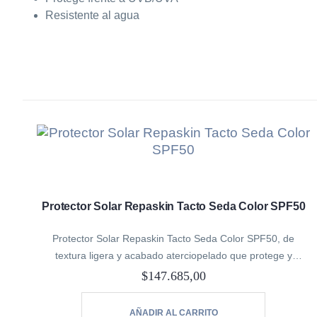
Resistente al agua
Protector Solar Repaskin Tacto Seda Color SPF50
Protector Solar Repaskin Tacto Seda Color SPF50, de
textura ligera y acabado aterciopelado que protege y
combate los daños causados por la radiación solar, máxima
$
147.685,00
protección gracias a sus activos…
AÑADIR AL CARRITO