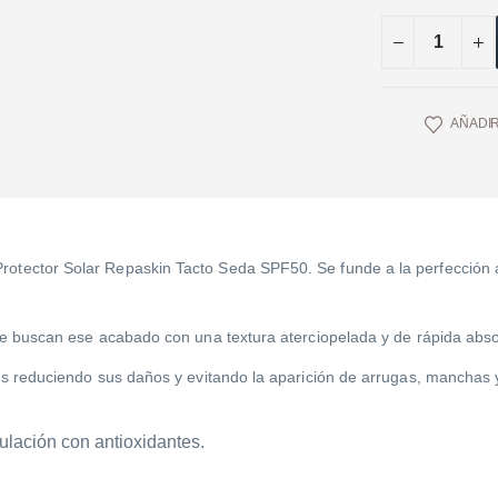
AÑADIR
otector Solar Repaskin Tacto Seda SPF50. Se funde a la perfección al 
que buscan ese acabado con una textura aterciopelada y de rápida abso
ares reduciendo sus daños y evitando la aparición de arrugas, manchas
mulación con antioxidantes.