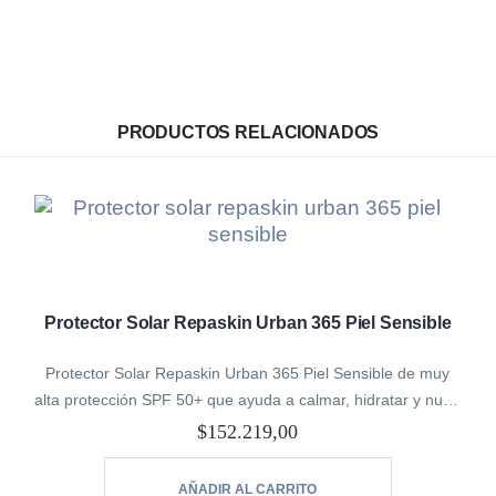
PRODUCTOS RELACIONADOS
Protector Solar Repaskin Urban 365 Piel Sensible
Protector Solar Repaskin Urban 365 Piel Sensible de muy
alta protección SPF 50+ que ayuda a calmar, hidratar y nutrir
las pieles sensibles y delicadas.
$
152.219,00
Especialmente indicado para usar diariamente como…
AÑADIR AL CARRITO