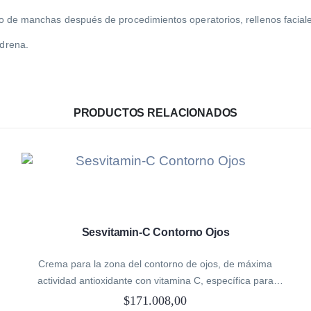
nto de manchas después de procedimientos operatorios, rellenos facial
 drena.
PRODUCTOS RELACIONADOS
Sesvitamin-C Contorno Ojos
Crema para la zona del contorno de ojos, de máxima
actividad antioxidante con vitamina C, específica para
arrugas, bolsas y ojeras, que devuelve a la zona su vitalidad
$
171.008,00