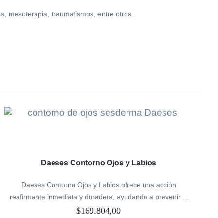
es, mesoterapia, traumatismos, entre otros.
Daeses Contorno Ojos y Labios
Daeses Contorno Ojos y Labios ofrece una acción
reafirmante inmediata y duradera, ayudando a prevenir el
descolgamiento palpebral y a suavizar las arrugas en el
$
169.804,00