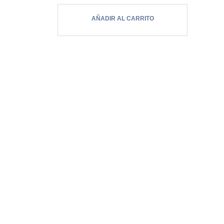
ojos y los labios….
AÑADIR AL CARRITO