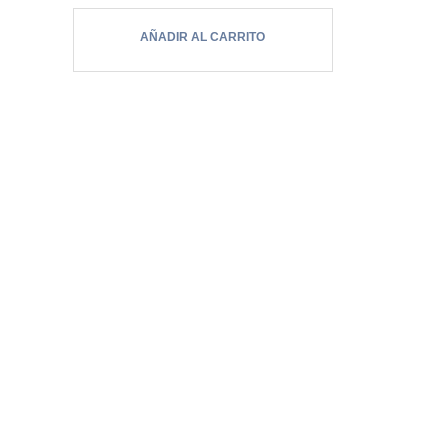
contorno de los labios, como…
AÑADIR AL CARRITO
b