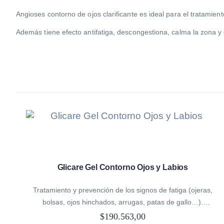
Angioses contorno de ojos clarificante es ideal para el tratamie
Además tiene efecto antifatiga, descongestiona, calma la zona y
Glicare Gel Contorno Ojos y Labios
Tratamiento y prevención de los signos de fatiga (ojeras,
bolsas, ojos hinchados, arrugas, patas de gallo…).
Descongestión e hidratación de la piel del contorno de los
$
190.563,00