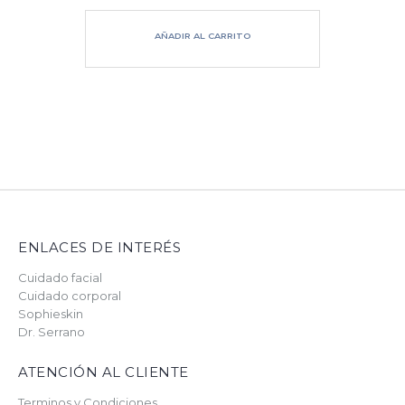
Añade Daeses serum a tu rutina diaria de belleza y
plántale cara…
AÑADIR AL CARRITO
ENLACES DE INTERÉS
Cuidado facial
Cuidado corporal
Sophieskin
Dr. Serrano
ATENCIÓN AL CLIENTE
Terminos y Condiciones