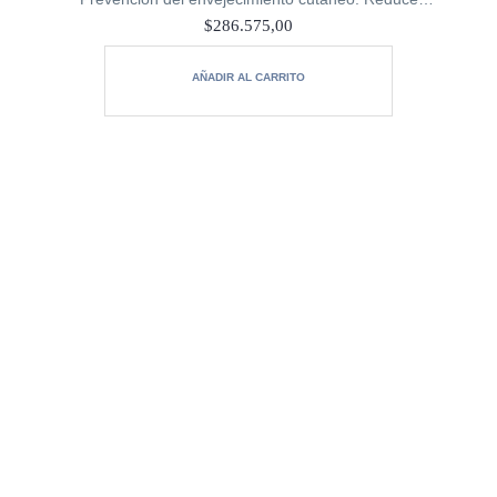
eficazmente la pérdida de colágeno, elastina y ácido
$
286.575,00
hialurónico en la piel, mitigando visiblemente los signos…
AÑADIR AL CARRITO