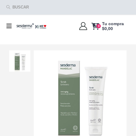
BUSCAR
Tu compra
0
$
0,00