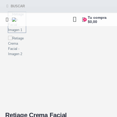
BUSCAR
Tu compra
0
$
0,00
Retiage Crema Facial