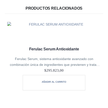
PRODUCTOS RELACIONADOS
Ferulac Serum Antioxidante
Ferulac Serum, sistema antioxidante avanzado con
combinación única de ingredientes que previenen y tratan
los signos del fotoenvejecimiento.
$
295.823,00
Ayuda a mejorar y minimizar los daños causados por el sol:
deshidratación, arrugas…
AÑADIR AL CARRITO