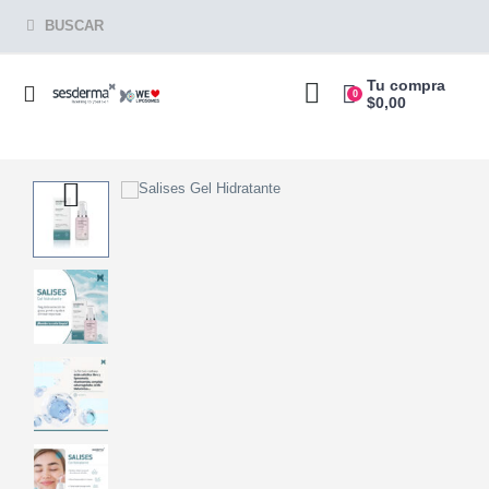
BUSCAR
Tu compra
0
$
0,00