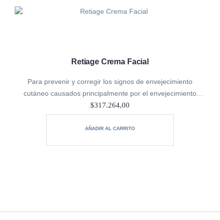
Retiage Crema Facial
Para prevenir y corregir los signos de envejecimiento
cutáneo causados principalmente por el envejecimiento
cronológico: líneas de expresión, arrugas, pérdida de
$
317.264,00
elasticidad, luminosidad y tonicidad. Pieles secas.
AÑADIR AL CARRITO