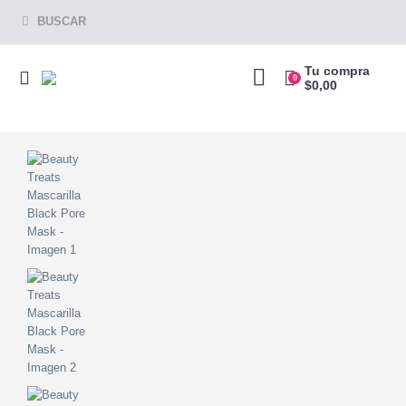
BUSCAR
Tu compra
0
$
0,00