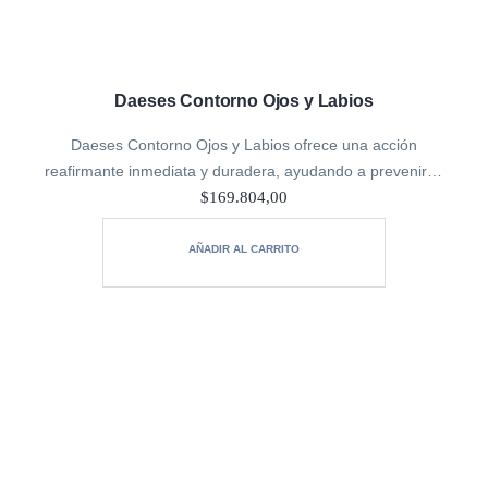
Daeses Contorno Ojos y Labios
Daeses Contorno Ojos y Labios ofrece una acción
reafirmante inmediata y duradera, ayudando a prevenir el
descolgamiento palpebral y a suavizar las arrugas en el
$
169.804,00
contorno de los labios, como…
AÑADIR AL CARRITO