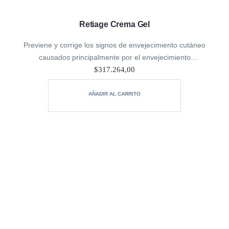
Retiage Crema Gel
Previene y corrige los signos de envejecimiento cutáneo
causados principalmente por el envejecimiento
cronológico: líneas de expresión, arrugas, pérdida de
$
317.264,00
elasticidad, luminosidad y tonicidad. Pieles mixtas.
AÑADIR AL CARRITO