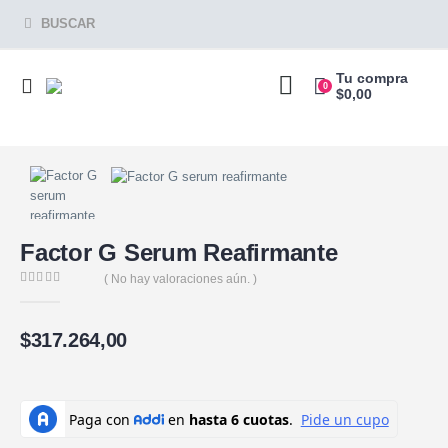
BUSCAR
Tu compra
0
$
0,00
Factor G Serum Reafirmante
( No hay valoraciones aún. )
0
de 5
$
317.264,00