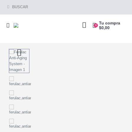
BUSCAR
Tu compra
0
$
0,00